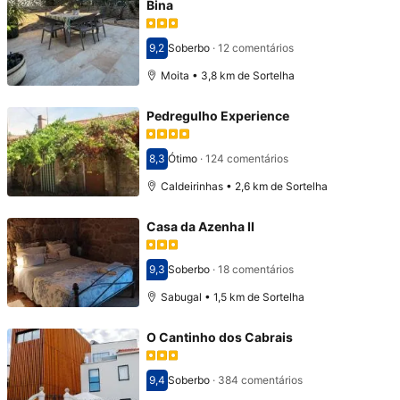
Bina
9,2
Soberbo
·
12 comentários
Pontuado com 9,2
Moita • 3,8 km de Sortelha
Pedregulho Experience
8,3
Ótimo
·
124 comentários
Pontuado com 8,3
Caldeirinhas • 2,6 km de Sortelha
Casa da Azenha II
9,3
Soberbo
·
18 comentários
Pontuado com 9,3
Sabugal • 1,5 km de Sortelha
O Cantinho dos Cabrais
9,4
Soberbo
·
384 comentários
Pontuado com 9,4