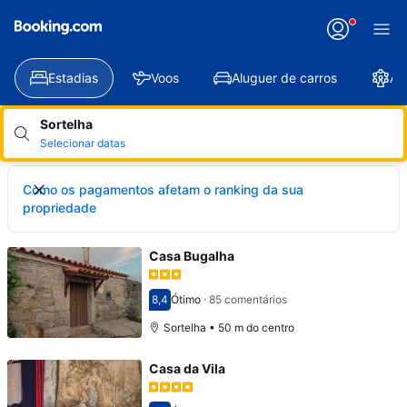
Estadias
Voos
Aluguer de carros
At
Sortelha
Selecionar datas
Como os pagamentos afetam o ranking da sua
propriedade
Casa Bugalha
8,4
Ótimo
·
85 comentários
Pontuado com 8,4
Sortelha • 50 m do centro
Casa da Vila