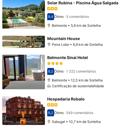
Solar Rubina - Piscina Água Salgada
8,4
Ótimo
·
5 comentários
Pontuado com 8,4
Belmonte • 5,6 km de Sortelha
Mountain House
Pena Lobo • 6,9 km de Sortelha
Belmonte Sinai Hotel
8,2
Ótimo
·
1 322 comentários
Pontuado com 8,2
Belmonte • 12,3 km de Sortelha
Certificação de sustentabilidade
Hospedaria Robalo
8,2
Ótimo
·
549 comentários
Pontuado com 8,2
Sabugal • 10,7 km de Sortelha