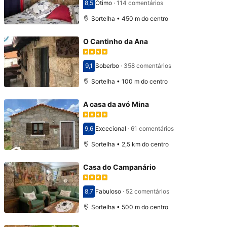
8,5
Ótimo
·
114 comentários
Pontuado com 8,5
Sortelha • 450 m do centro
O Cantinho da Ana
9,1
Soberbo
·
358 comentários
Pontuado com 9,1
Sortelha • 100 m do centro
A casa da avó Mina
9,6
Excecional
·
61 comentários
Pontuado com 9,6
Sortelha • 2,5 km do centro
Casa do Campanário
8,7
Fabuloso
·
52 comentários
Pontuado com 8,7
Sortelha • 500 m do centro