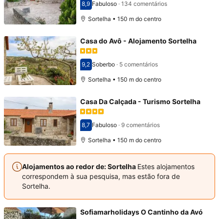
8,9
Fabuloso
·
134 comentários
Pontuado com 8,9
Sortelha • 150 m do centro
Casa do Avô - Alojamento Sortelha
9,2
Soberbo
·
5 comentários
Pontuado com 9,2
Sortelha • 150 m do centro
Casa Da Calçada - Turismo Sortelha
8,7
Fabuloso
·
9 comentários
Pontuado com 8,7
Sortelha • 150 m do centro
Alojamentos ao redor de: Sortelha
Estes alojamentos
correspondem à sua pesquisa, mas estão fora de
Sortelha.
Sofiamarholidays O Cantinho da Avó