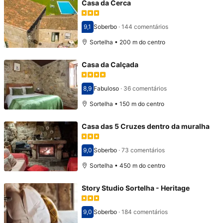
Casa da Cerca
9,1
Soberbo
·
144 comentários
Pontuado com 9,1
Sortelha • 200 m do centro
Casa da Calçada
8,9
Fabuloso
·
36 comentários
Pontuado com 8,9
Sortelha • 150 m do centro
Casa das 5 Cruzes dentro da muralha
9,0
Soberbo
·
73 comentários
Pontuado com 9,0
Sortelha • 450 m do centro
Story Studio Sortelha - Heritage
9,0
Soberbo
·
184 comentários
Pontuado com 9,0