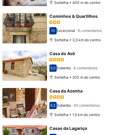
Sortelha • 400 m do centro
Cominhos & Quartilhos
10
Excecional
·
6 comentários
Pontuado com 10
Sortelha • 3,5 km do centro
Casa do Avô
9,0
Soberbo
·
6 comentários
Pontuado com 9,0
Sortelha • 200 m do centro
Casa da Azenha
9,2
Soberbo
·
45 comentários
Pontuado com 9,2
Sortelha • 1,5 km do centro
Casas da Lagariça