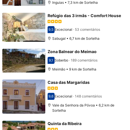
Inguias • 7,3 km de Sortelha
Refúgio das 3 irmãs - Comfort House
9,5
Excecional
·
53 comentários
Pontuado com 9,5
Sabugal • 6,7 km de Sortelha
Zona Balnear do Meimao
9,1
Soberbo
·
189 comentários
Pontuado com 9,1
Meimão • 9 km de Sortelha
Casa das Margaridas
9,6
Excecional
·
148 comentários
Pontuado com 9,6
Vale da Senhora da Póvoa • 6,2 km de
Sortelha
Quinta da Ribeira