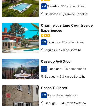
9,4
Soberbo
·
310 comentários
Pontuado com 9,4
Belmonte • 9,6 km de Sortelha
Charme Lusitano Countryside
Experiences
8,9
Fabuloso
·
88 comentários
Pontuado com 8,9
Inguias • 7 km de Sortelha
Casa do Avô Xico
9,7
Excecional
·
26 comentários
Pontuado com 9,7
Sabugal • 5,8 km de Sortelha
Casas Ti Flores
7,9
Bom
·
18 comentários
Pontuado com 7,9
Sabugal • 9,4 km de Sortelha