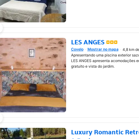
LES ANGES
Covelo
Mostrar no mapa
4,8 km de
Abre numa nova janela
Apresentando uma piscina exterior sazo
LES ANGES apresenta acomodações em
gratuito e vista do jardim.
Luxury Romantic Retr