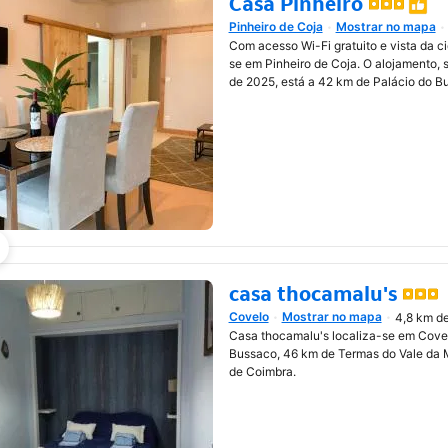
Casa Pinheiro
Pinheiro de Coja
Mostrar no mapa
Abre numa nova janela
Com acesso Wi-Fi gratuito e vista da c
se em Pinheiro de Coja. O alojamento, 
de 2025, está a 42 km de Palácio do B
casa thocamalu's
Covelo
Mostrar no mapa
4,8 km de
Abre numa nova janela
Casa thocamalu's localiza-se em Covel
Bussaco, 46 km de Termas do Vale da 
de Coimbra.