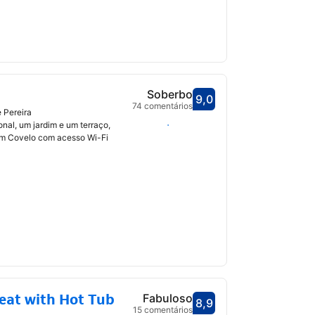
Soberbo
9,0
Pontuado com 9,0
74 comentários
 Pereira
Selecionar datas
nal, um jardim e um terraço,
 Covelo com acesso Wi-Fi
eat with Hot Tub
Fabuloso
8,9
Pontuado com 8,9
15 comentários