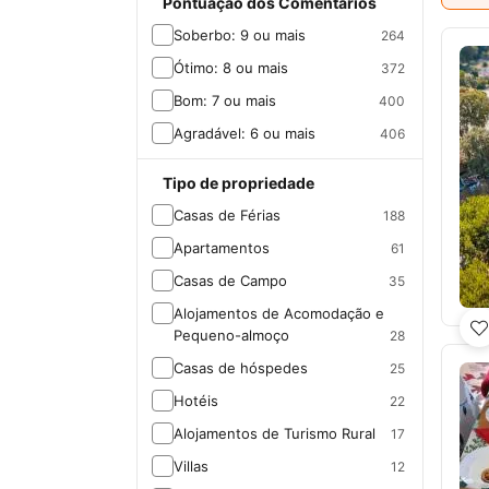
Pontuação dos Comentários
Soberbo: 9 ou mais
264
Ver
Ótimo: 8 ou mais
372
Bom: 7 ou mais
400
Agradável: 6 ou mais
406
Tipo de propriedade
Casas de Férias
188
Apartamentos
61
Casas de Campo
35
Alojamentos de Acomodação e
Pequeno-almoço
28
Casas de hóspedes
25
Hotéis
22
Alojamentos de Turismo Rural
17
Villas
12