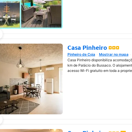
Casa Pinheiro
Pinheiro de Coja
Mostrar no mapa
Abre numa nova janela
Casa Pinheiro disponibiliza acomodaçõ
km de Palácio do Bussaco. O alojament
acesso Wi-Fi gratuito em toda a propri