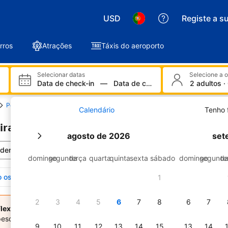
USD
Registe a s
rros
Atrações
Táxis do aeroporto
Selecionar datas
Selecione a 
Data de check-in
—
Data de check-out
2 adultos ·
Pereira
Resultados da pesquisa
Calendário
Tenho 
ira: Nenhum alojamento encontrado
agosto de 2026
set
denar por:
As nossas principais escolhas
domingo
segunda
terça
quarta
quinta
sexta
sábado
domingo
segund
te
 os pagamentos afetam o ranking da sua propriedade
1
2
3
4
5
6
7
8
6
7
lexibilidade quanto à localização?
Estas 423 propriedades fora de 
esquisa.
9
10
11
12
13
14
15
13
14