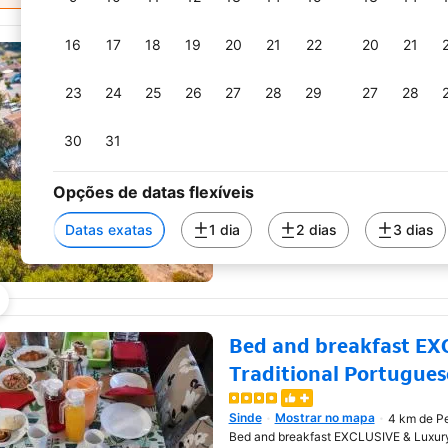
 os resultados para Pereira
16
17
18
19
20
21
22
20
21
Quinta dos Corgos
Tábua
Mostrar no mapa
5 km de P
Abre numa nova janela
23
24
25
26
27
28
29
27
28
Quinta dos Corgos encontra-se na Tábu
Centro, a 38 km de Palácio do Bussac
com acesso Wi-Fi gratuito, um parque inf
30
31
Opções de datas flexíveis
Datas exatas
1 dia
2 dias
3 dias
Bed and breakfast EX
Traditional Portugue
Abre numa nova janela
Sinde
Mostrar no mapa
4 km de Pe
Bed and breakfast EXCLUSIVE & Luxury