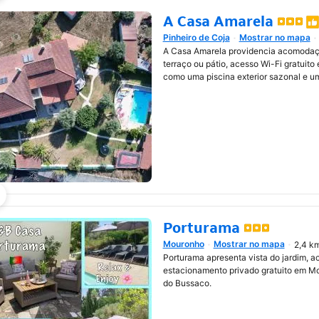
A Casa Amarela
Pinheiro de Coja
Mostrar no mapa
Abre numa nova janela
A Casa Amarela providencia acomodaç
terraço ou pátio, acesso Wi-Fi gratuito
como uma piscina exterior sazonal e um
Porturama
Mouronho
Mostrar no mapa
2,4 km
Abre numa nova janela
Porturama apresenta vista do jardim, ac
estacionamento privado gratuito em M
do Bussaco.