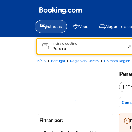
Estadias
Voos
Aluguer de ca
Insira o destino
Início
Portugal
Região do Centro
Coimbra Region
Pere
Or
Mostrar no mapa
Como
Filtrar por:
F
p