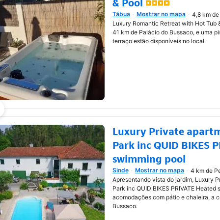
& Pool
Tábua
Mostrar no mapa
4,8 km de
Abre numa nova janela
Luxury Romantic Retreat with Hot Tub 
41 km de Palácio do Bussaco, e uma pis
terraço estão disponíveis no local.
Luxury Private apart
Park inc QUID BIKES 
swimming pool
Sinde
Mostrar no mapa
4 km de Pe
Abre numa nova janela
Apresentando vista do jardim, Luxury P
Park inc QUID BIKES PRIVATE Heated 
acomodações com pátio e chaleira, a c
Bussaco.