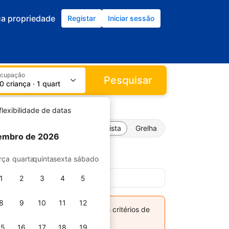
ua propriedade
Registar
Iniciar sessão
ocupação
Pesquisar
 0 criança · 1 quarto
flexibilidade de datas
Lista
Grelha
embro de 2026
a
rça
quarta
quinta
sexta
sábado
1
2
3
4
5
8
9
10
11
12
Pereira correspondem aos outros critérios de
15
16
17
18
19