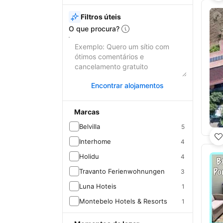
Filtros úteis
O que procura?
Encontrar alojamentos
Marcas
Belvilla
5
Interhome
4
Holidu
4
Travanto Ferienwohnungen
3
Luna Hoteis
1
Montebelo Hotels & Resorts
1