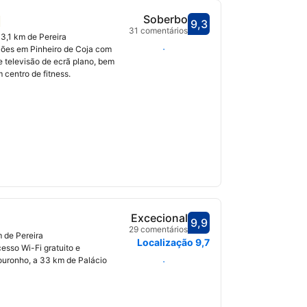
Soberbo
9,3
Pontuado com 9,3
31 comentários
3,1 km de Pereira
Selecionar datas
ões em Pinheiro de Coja com
 e televisão de ecrã plano, bem
 centro de fitness.
Excecional
9,9
Pontuado com 9,9
29 comentários
 de Pereira
Localização
9,7
esso Wi-Fi gratuito e
ouronho, a 33 km de Palácio
Selecionar datas