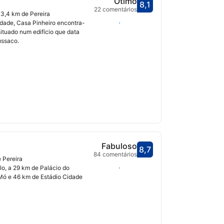
Ótimo
8,1
Pontuado com 8,1
22 comentários
3,4 km de Pereira
Selecionar datas
idade, Casa Pinheiro encontra-
situado num edifício que data
ussaco.
Fabuloso
8,7
Pontuado com 8,7
84 comentários
 Pereira
Selecionar datas
o, a 29 km de Palácio do
Mó e 46 km de Estádio Cidade