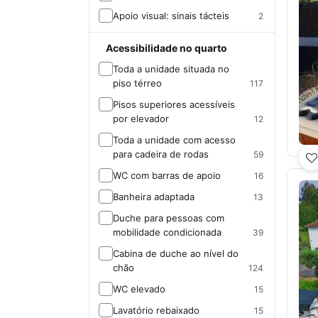
Apoio visual: sinais tácteis
2
Acessibilidade no quarto
Toda a unidade situada no
piso térreo
117
Pisos superiores acessíveis
por elevador
12
Toda a unidade com acesso
para cadeira de rodas
59
WC com barras de apoio
16
Banheira adaptada
13
Duche para pessoas com
mobilidade condicionada
39
Cabina de duche ao nível do
chão
124
WC elevado
15
Lavatório rebaixado
15