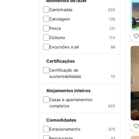
Momentos de lazer
Caminhadas
230
Canoagem
126
Pesca
121
Ciclismo
114
Excursões a pé
89
Certificações
Certificação de
sustentabilidade
10
Alojamentos inteiros
Casas e apartamentos
completos
423
Comodidades
Estacionamento
375
Restaurante
32