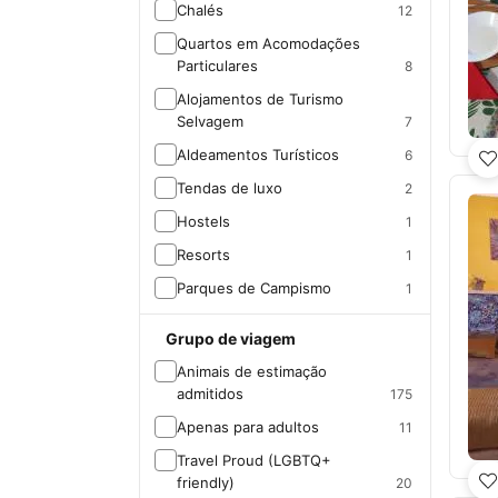
Chalés
12
Quartos em Acomodações
Particulares
8
Alojamentos de Turismo
Selvagem
7
Aldeamentos Turísticos
6
Tendas de luxo
2
Hostels
1
Resorts
1
Parques de Campismo
1
Grupo de viagem
Animais de estimação
admitidos
175
Apenas para adultos
11
Travel Proud (LGBTQ+
friendly)
20