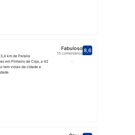
Fabuloso
8,6
Pontuado com 8,6
15 comentários
3,4 km de Pereira
Selecionar datas
es em Pinheiro de Coja, a 42
o tem vistas da cidade e
edade.