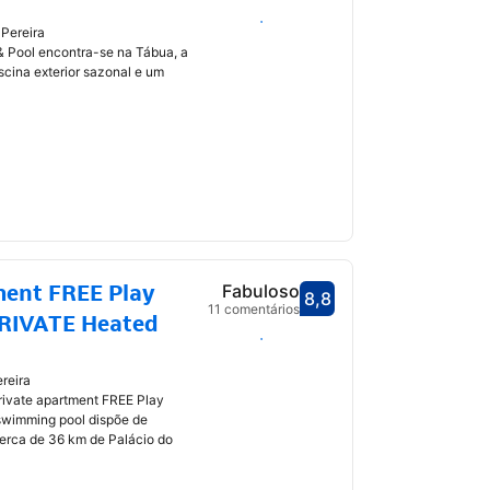
Selecionar datas
 Pereira
& Pool encontra-se na Tábua, a
cina exterior sazonal e um
ment FREE Play
Fabuloso
8,8
Pontuado com 8,8
11 comentários
PRIVATE Heated
Selecionar datas
reira
rivate apartment FREE Play
swimming pool dispõe de
erca de 36 km de Palácio do