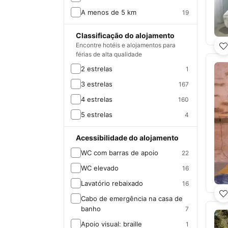
A menos de 5 km
19
Classificação do alojamento
Encontre hotéis e alojamentos para
férias de alta qualidade
2 estrelas
1
3 estrelas
167
4 estrelas
160
5 estrelas
4
Acessibilidade do alojamento
WC com barras de apoio
22
WC elevado
16
Lavatório rebaixado
16
Cabo de emergência na casa de
banho
7
Apoio visual: braille
1