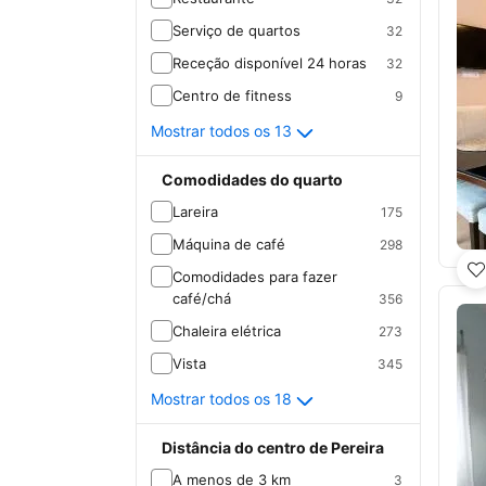
Serviço de quartos
32
Receção disponível 24 horas
32
Centro de fitness
9
Mostrar todos os 13
Comodidades do quarto
Lareira
175
Máquina de café
298
Comodidades para fazer
café/chá
356
Chaleira elétrica
273
Vista
345
Mostrar todos os 18
Distância do centro de Pereira
A menos de 3 km
3