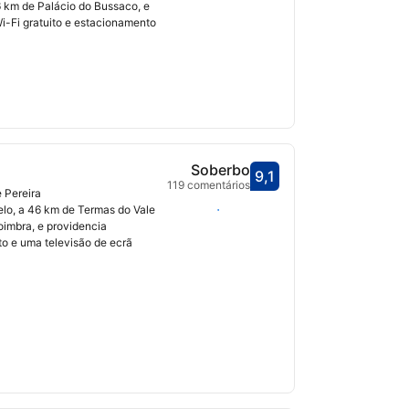
 km de Palácio do Bussaco, e
Fi gratuito e estacionamento
Soberbo
9,1
Pontuado com 9,1
119 comentários
 Pereira
Selecionar datas
lo, a 46 km de Termas do Vale
imbra, e providencia
o e uma televisão de ecrã