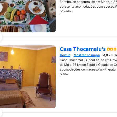
Farmhouse encontra-se em Sinde, a 36
apresenta acomodações com acesso Wi-
privado...
Casa Thocamalu's
Covelo
Mostrar no mapa
4,8 km de
Abre numa nova janela
Casa Thocamalu's localiza-se em Cove
da Mó e 46 km de Estádio Cidade de Co
acomodações com acesso Wi-Fi gratuit
plano.