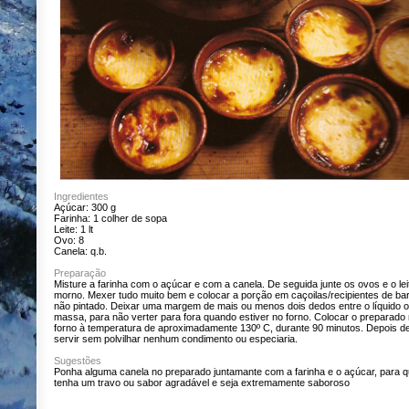
Ingredientes
Açúcar: 300 g
Farinha: 1 colher de sopa
Leite: 1 lt
Ovo: 8
Canela: q.b.
Preparação
Misture a farinha com o açúcar e com a canela. De seguida junte os ovos e o lei
morno. Mexer tudo muito bem e colocar a porção em caçoilas/recipientes de ba
não pintado. Deixar uma margem de mais ou menos dois dedos entre o líquido 
massa, para não verter para fora quando estiver no forno. Colocar o preparado
forno à temperatura de aproximadamente 130º C, durante 90 minutos. Depois de 
servir sem polvilhar nenhum condimento ou especiaria.
Sugestões
Ponha alguma canela no preparado juntamante com a farinha e o açúcar, para 
tenha um travo ou sabor agradável e seja extremamente saboroso